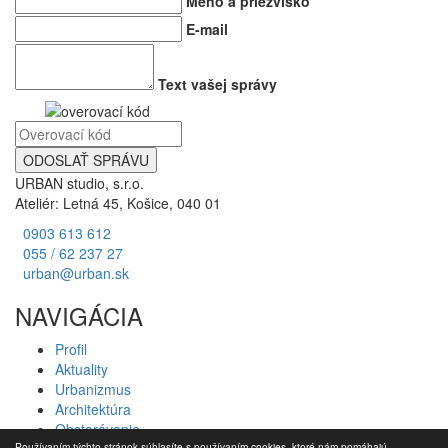
Meno a priezvisko
E-mail
Text vašej správy
URBAN studio, s.r.o.
Ateliér: Letná 45, Košice, 040 01
0903 613 612
055 / 62 237 27
urban@urban.sk
NAVIGÁCIA
Profil
Aktuality
Urbanizmus
Architektúra
Obstarávanie
Používaním týchto stránok súhlasíte s používaním cookies, ktoré nám pomáhajú