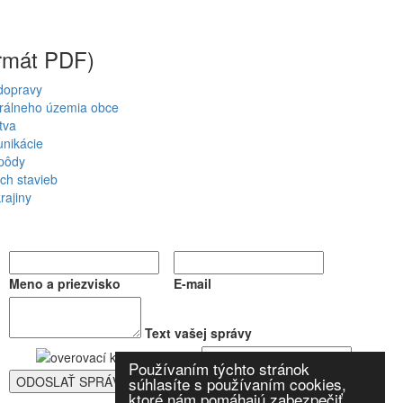
rmát PDF)
 dopravy
strálneho územia obce
tva
unikácie
pôdy
ch stavieb
rajiny
Meno a priezvisko
E-mail
Text vašej správy
Používaním týchto stránok
súhlasíte s používaním cookies,
ktoré nám pomáhajú zabezpečiť