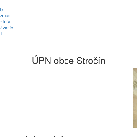
ty
izmus
ektúra
rávanie
t
ÚPN obce Stročín