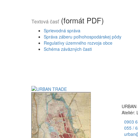
(formát PDF)
Textová časť
Sprievodná správa
Správa záberu poľnohospodárskej pôdy
Regulatívy územného rozvoja obce
Schéma záväzných časti
URBAN st
Ateliér:
0903 6
055 / 
urban@