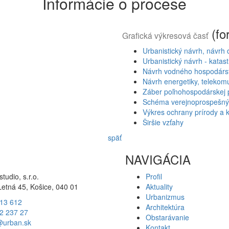
Informácie o procese
(fo
Grafická výkresová časť
Urbanistický návrh, návrh
Urbanistický návrh - kata
Návrh vodného hospodárs
Návrh energetiky, telekom
Záber poľnohospodárskej 
Schéma verejnoprospešný
Výkres ochrany prírody a k
Širšie vzťahy
späť
NAVIGÁCIA
udio, s.r.o.
Profil
 Letná 45, Košice, 040 01
Aktuality
Urbanizmus
13 612
Architektúra
62 237 27
Obstarávanie
urban.sk
Kontakt