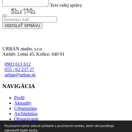
Text vašej správy
URBAN studio, s.r.o.
Ateliér: Letná 45, Košice, 040 01
0903 613 612
055 / 62 237 27
urban@urban.sk
NAVIGÁCIA
Profil
Aktuality
Urbanizmus
Architektúra
Obstarávanie
Kontakt
Používaním týchto stránok súhlasíte s používaním cookies, ktoré nám pomáhajú
zabezpečiť lepšie služby.